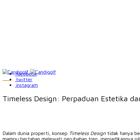
.facebook
.twitter
.instagram
Timeless Design: Perpaduan Estetika dan
Dalam dunia properti, konsep
Timeless Design
tidak hanya ber
mampu bertahan melewati perubahan tren, menjadikannya piliha