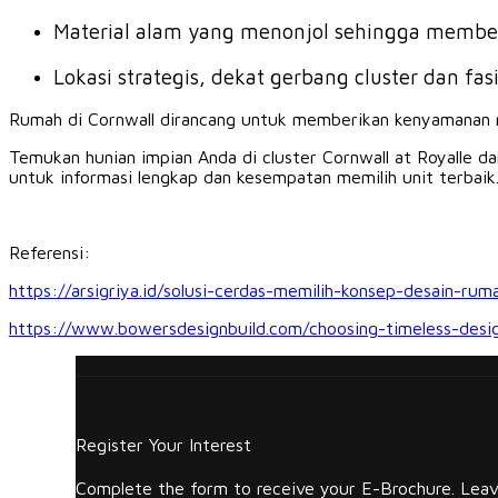
Material alam yang menonjol sehingga member
Lokasi strategis, dekat gerbang cluster dan fa
Rumah di Cornwall dirancang untuk memberikan kenyamanan ma
Temukan hunian impian Anda di cluster Cornwall at Royalle da
untuk informasi lengkap dan kesempatan memilih unit terbaik
Referensi:
https://arsigriya.id/solusi-cerdas-memilih-konsep-desain-rum
https://www.bowersdesignbuild.com/choosing-timeless-desig
Register Your Interest
Complete the form to receive your E-Brochure. Leave