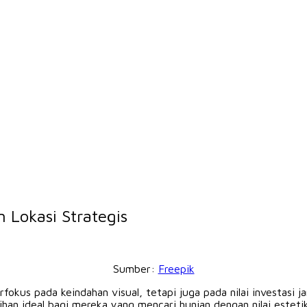
 Lokasi Strategis
Sumber:
Freepik
fokus pada keindahan visual, tetapi juga pada nilai investasi 
n ideal bagi mereka yang mencari hunian dengan nilai estetika