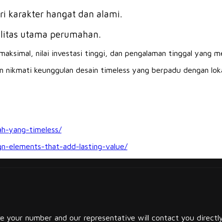
i karakter hangat dan alami.
silitas utama perumahan.
ksimal, nilai investasi tinggi, dan pengalaman tinggal yang 
n nikmati keunggulan desain timeless yang berpadu dengan lokas
.
ah-yang-timeless/
n-elements-that-add-lasting-value/
 your number and our representative will contact you directly