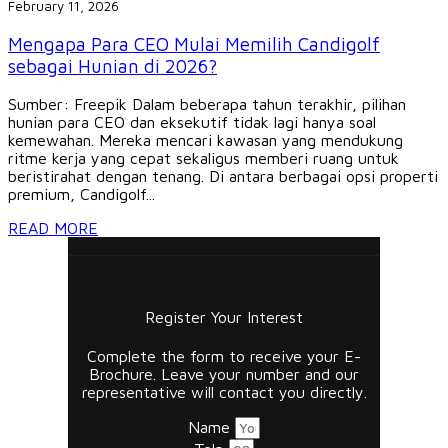
February 11, 2026
Mengapa Para CEO Mulai Memilih Candigolf
sebagai Hunian di 2026?
Sumber: Freepik Dalam beberapa tahun terakhir, pilihan
hunian para CEO dan eksekutif tidak lagi hanya soal
kemewahan. Mereka mencari kawasan yang mendukung
ritme kerja yang cepat sekaligus memberi ruang untuk
beristirahat dengan tenang. Di antara berbagai opsi properti
premium, Candigolf...
READ MORE
Register Your Interest
Complete the form to receive your E-
Brochure. Leave your number and our
representative will contact you directly.
Name