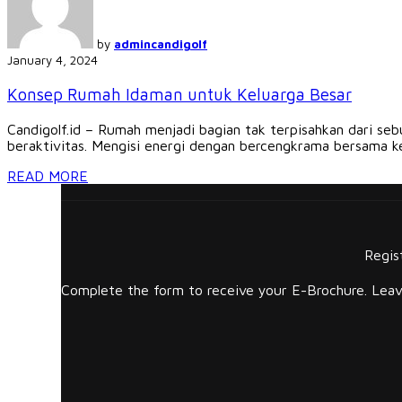
by
admincandigolf
January 4, 2024
Konsep Rumah Idaman untuk Keluarga Besar
Candigolf.id – Rumah menjadi bagian tak terpisahkan dari se
beraktivitas. Mengisi energi dengan bercengkrama bersama ke
READ MORE
Regis
Complete the form to receive your E-Brochure. Leave