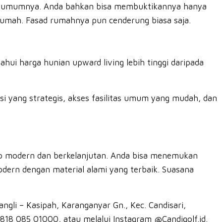
ada umumnya. Anda bahkan bisa membuktikannya hanya
 rumah. Fasad rumahnya pun cenderung biasa saja.
ui harga hunian upward living lebih tinggi daripada
asi yang strategis, akses fasilitas umum yang mudah, dan
up modern dan berkelanjutan. Anda bisa menemukan
odern dengan material alami yang terbaik. Suasana
gli – Kasipah, Karanganyar Gn., Kec. Candisari,
8 085 01000, atau melalui Instagram @Candigolf.id⁠.