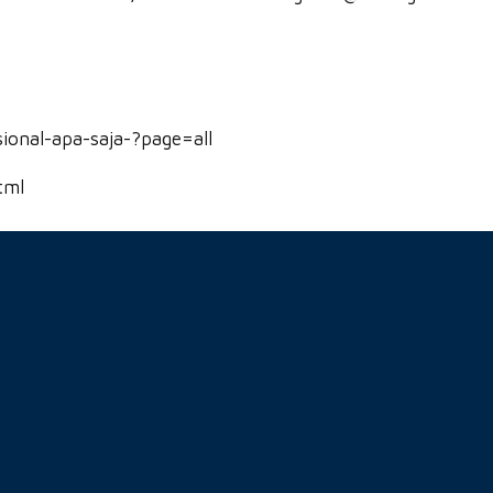
onal-apa-saja-?page=all
tml