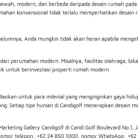
n, mewah, modern, dan berbeda daripada desain rumah p
umahan konvensional tidak terlalu memperhatikan desain
elumnya, Anda mungkin tidak akan heran apabila mengetah
 dari perumahan modern. Misalnya, fasilitas olahraga, lok
rik untuk berinvestasi properti rumah modern.
dasikan untuk para milenial yang menginginkan gaya hid
ng. Setiap tipe hunian di Candigolf menerapkan desain m
ting Gallery Candigolf di Candi Golf Boulevard No.1, Jan
mor telepon: +62 24 850 1000⁠, nomor WhatsApp: +62 81