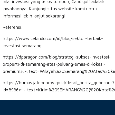
nilai investasi yang terus tumbuh, Candigolf adalah
jawabannya. Kunjungi situs website kami untuk
informasi lebih lanjut sekarang!
Referensi:
https://www.cekindo.com/id/blog/sektor-terbaik-
investasi-semarang
https://dparagon.com/blog/strategi-sukses-investasi-
properti-di-semarang-atas-peluang-emas-di-lokasi-
premium#:~:text=Wilayah%20Semarang%20Atas%20ki
https://humas.jatengprov.go.id/detail_berita_gubernur?
id=8986#:~:text=Kirim%20SEMARANG%20(%20Kota%2