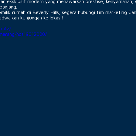
nian eksklusif modern yang menawarkan prestise, kenyamanan, s
panjang.
emilik rumah di Beverly Hills, segera hubungi tim marketing Ca
adwalkan kunjungan ke lokasi!
yuAz/
emarang/hos19012028/