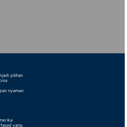
jadi pilihan
bisa
dupan nyaman
merika
 fasad yang