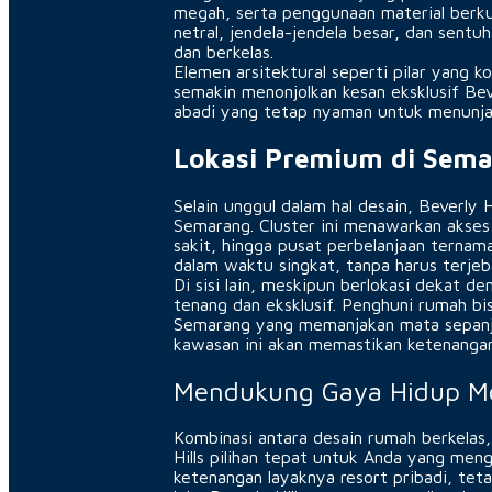
megah, serta penggunaan material berk
netral, jendela-jendela besar, dan sent
dan berkelas.
Elemen arsitektural seperti pilar yang k
semakin menonjolkan kesan eksklusif Be
abadi yang tetap nyaman untuk menunja
Lokasi Premium di Sem
Selain unggul dalam hal desain, Beverly Hi
Semarang. Cluster ini menawarkan akses 
sakit, hingga pusat perbelanjaan ternama
dalam waktu singkat, tanpa harus terje
Di sisi lain, meskipun berlokasi dekat d
tenang dan eksklusif. Penghuni rumah b
Semarang yang memanjakan mata sepanj
kawasan ini akan memastikan ketenangan
Mendukung Gaya Hidup M
Kombinasi antara desain rumah berkelas,
Hills pilihan tepat untuk Anda yang meng
ketenangan layaknya resort pribadi, te