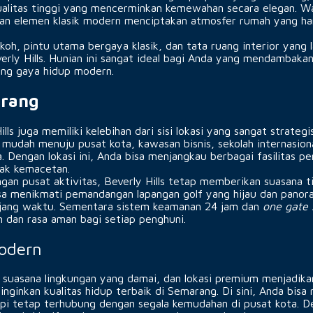
ualitas tinggi yang mencerminkan kemewahan secara elegan. 
uhan elemen klasik modern menciptakan atmosfer rumah yang ha
okoh, pintu utama bergaya klasik, dan tata ruang interior yang 
verly Hills. Hunian ini sangat ideal bagi Anda yang mendambak
ng gaya hidup modern.
arang
lls juga memiliki kelebihan dari sisi lokasi yang sangat strategi
mudah menuju pusat kota, kawasan bisnis, sekolah internasion
. Dengan lokasi ini, Anda bisa menjangkau berbagai fasilitas pe
bak kemacetan.
engan pusat aktivitas, Beverly Hills tetap memberikan suasana t
isa menikmati pemandangan lapangan golf yang hijau dan panor
ang waktu. Sementara sistem keamanan 24 jam dan
one gate 
 dan rasa aman bagi setiap penghuni.
odern
 suasana lingkungan yang damai, dan lokasi premium menjadika
inginkan kualitas hidup terbaik di Semarang. Di sini, Anda bisa
tapi tetap terhubung dengan segala kemudahan di pusat kota. D