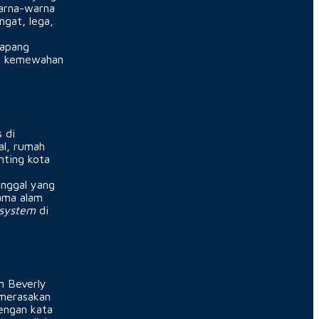
Warna-warna
ngat, lega,
lapang
an kemewahan
s di
al, rumah
nting kota
inggal yang
ama alam
system
di
n Beverly
 merasakan
engan kata