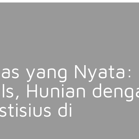
tas yang Nyata:
lls, Hunian deng
tisius di