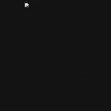
Desain Bertingkat dan 
Premium
Perencanaan dalam kawasan hunian premium berfokus pa
bangunan digunakan untuk membentuk lingkungan yang nya
Tata massa bangunan sendiri merupakan cara mengatur po
memastikan setiap hunian mendapatkan akses yang baik te
Faktor Penting dalam Desain
Berikut beberapa aspek penting yang menjadi dasar dal
1. Menyesuaikan Desain dengan Ko