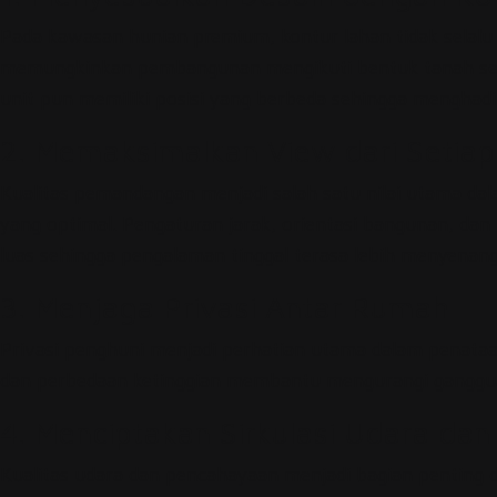
Pada kawasan hunian premium, kontur lahan tidak selalu 
memungkinkan pembangunan mengikuti bentuk tanah secara
unit pun memiliki posisi yang berbeda sehingga menghadir
2. Memaksimalkan View dari Setiap
Kualitas pemandangan menjadi salah satu nilai utama d
yang optimal. Pengaturan jarak, orientasi bangunan, dan
luas sehingga pengalaman tinggal terasa lebih menyenan
3. Menjaga Privasi Antar Rumah
Privasi penghuni menjadi perhatian utama dalam penataan
dan perbedaan ketinggian membantu mengurangi gangguan
4. Menciptakan Sirkulasi Udara da
Kualitas udara dan pencahayaan menjadi bagian penting da