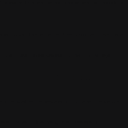
rasa lebih terang dan sejuk sepanjang hari, sekaligus
fungsi di setiap lantai. Area publik dan privat dapat
butuhan. Dalam skala kawasan, konsep ini menjaga
Bernilai di Candigolf
g berkualitas. Penyesuaian kontur lahan, pengaturan
pat menjadi pilihan yang tepat. Kawasan ini