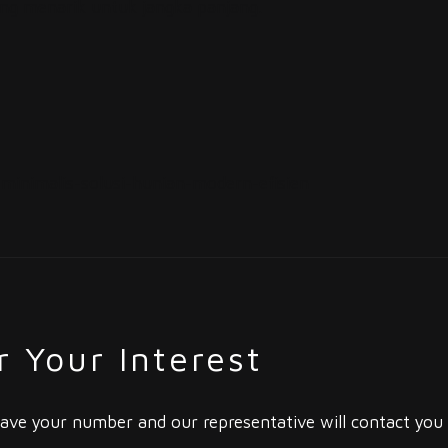
ng menarik untuk jangka panjang.
inimalis-solusi-hunian-modern-efisien
r Your Interest
ave your number and our representative will contact you d