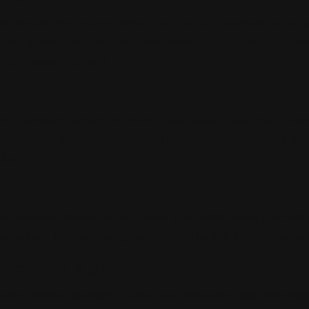
diratakan. Perbedaan ketinggian justru dimanfaatkan seb
 alami. Struktur bangunan menjadi lebih adaptif, sement
kan kesan eksklusif.
 Hunian
alam kawasan hunian premium. Tata massa bangunan dira
 perbedaan elevasi menjadi faktor penting. Lantai atas 
gkan.
 kawasan. Posisi rumah diatur agar tidak saling berhada
 visual. Dengan pengaturan ini, aktivitas di dalam rum
n Cahaya Alami
lam desain kawasan. Setiap unit dirancang agar mendapatk