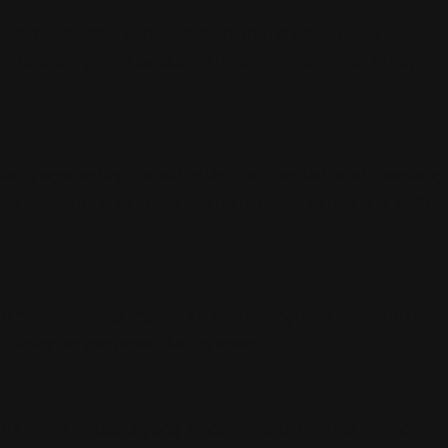
agai bagian dari konsep desain. Rumah bertingkat
ara tampilan kawasan terlihat lebih dinamis. Setiap
ncang agar setiap rumah tetap memperoleh arah pandang
pada rumah bertingkat memberi sudut pandang yang lebih
pan secara langsung. Jarak antar bangunan, arah bukaan,
ah tetap terasa aman dan nyaman.
an aliran udara yang lancar melalui ventilasi silang.