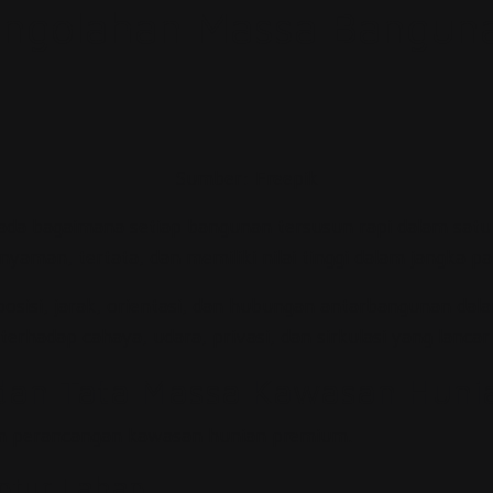
Pengolahan Massa Bangun
Sumber:
Freepik
da bagaimana setiap bangunan tersusun rapi dalam satu
man, tertata, dan memiliki nilai tinggi dalam jangka pa
sisi, jarak, orientasi, dan hubungan antarbangunan dal
rhadap cahaya, udara, privasi, dan sirkulasi yang lancar
 dan Tata Massa Kawasan Hun
am perancangan kawasan hunian premium.
ntur Lahan