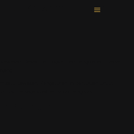
an di Kawasan Hunian
 kawasan. Desain bertingkat dan pengolahan massa
njang.
am satu kawasan. Pengaturan ini bertujuan untuk
 untuk menjaga kualitas hidup penghuni.
ian Premium