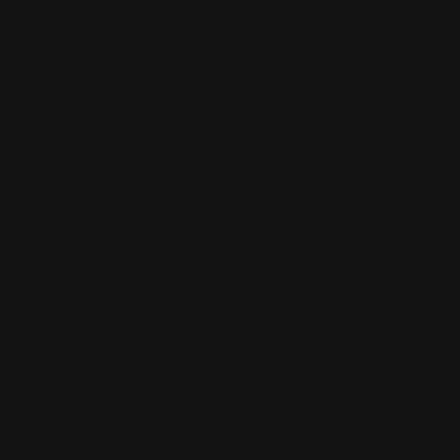
haya matahari dapat masuk dengan optimal. Rumah pun te
siensi dan Fleksibilitas
an. Kebutuhan ruang dapat terpenuhi melalui pembagian 
h ruang seperti area kerja atau ruang keluarga sesuai ke
a.
ian Premium yang Nyaman dan 
eran besar dalam membentuk kawasan hunian premium yan
enyeluruh untuk meningkatkan kenyamanan.
anaan matang dan lingkungan yang tertata, Candigolf da