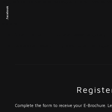
menghadirkan kenyamanan sekaligus potensi investasi ya
.facebook
Referensi:
https://inca-construction.co.id/tata-massa-bangunan/
https://www.sinarmasland.com/news/rumah-bertingkat-m
Registe
Complete the form to receive your E-Brochure. Le