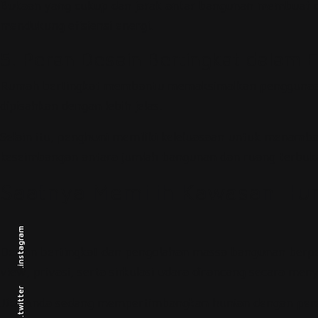
Bukaan yang cukup dan jarak antar bangunan membuat ca
mendukung efisiensi energi.
5. Peran Desain Bertingkat dalam Efi
Rumah bertingkat membantu memaksimalkan penggunaan lah
dipisahkan dengan lebih jelas.
Selain itu, penghuni memiliki keleluasaan untuk menamba
keseimbangan antara jumlah bangunan dan ruang terbuk
Saatnya Memilih Kawasan Hun
.instagram
Desain bertingkat dan pengolahan massa bangunan berp
view, privasi, serta sirkulasi udara dirancang secara m
.twitter
Jika Anda sedang mempertimbangkan hunian dengan perenc