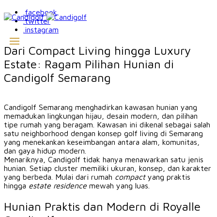
.facebook
.twitter
.instagram
Dari Compact Living hingga Luxury
Estate: Ragam Pilihan Hunian di
Candigolf Semarang
Candigolf Semarang menghadirkan kawasan hunian yang
memadukan lingkungan hijau, desain modern, dan pilihan
tipe rumah yang beragam. Kawasan ini dikenal sebagai salah
satu neighborhood dengan konsep golf living di Semarang
yang menekankan keseimbangan antara alam, komunitas,
dan gaya hidup modern.
Menariknya, Candigolf tidak hanya menawarkan satu jenis
hunian. Setiap cluster memiliki ukuran, konsep, dan karakter
yang berbeda. Mulai dari rumah
compact
yang praktis
hingga
estate residence
mewah yang luas.
Hunian Praktis dan Modern di Royalle