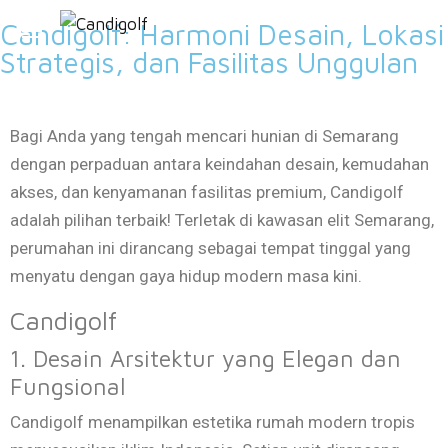
Candigolf: Harmoni Desain, Lokasi
Strategis, dan Fasilitas Unggulan
Bagi Anda yang tengah mencari hunian di Semarang
dengan perpaduan antara keindahan desain, kemudahan
akses, dan kenyamanan fasilitas premium, Candigolf
adalah pilihan terbaik! Terletak di kawasan elit Semarang,
perumahan ini dirancang sebagai tempat tinggal yang
menyatu dengan gaya hidup modern masa kini.
Candigolf
1. Desain Arsitektur yang Elegan dan
Fungsional
Candigolf menampilkan estetika rumah modern tropis